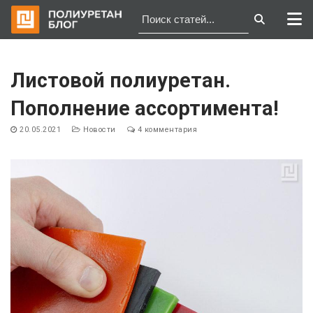
Перейти
к
Листовой полиуретан.
содержимому
Пополнение ассортимента!
20.05.2021
Новости
4 комментария