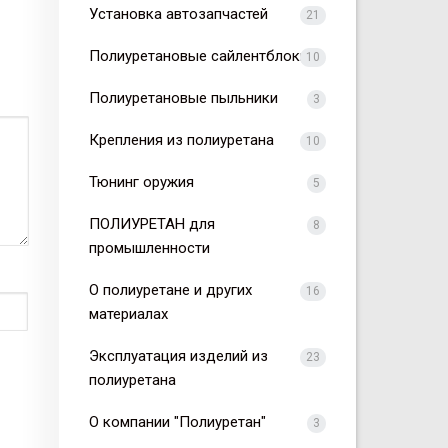
Установка автозапчастей
21
Полиуретановые сайлентблоки
10
Полиуретановые пыльники
3
Крепления из полиуретана
10
Тюнинг оружия
5
ПОЛИУРЕТАН для
8
промышленности
О полиуретане и других
16
материалах
Эксплуатация изделий из
23
полиуретана
О компании "Полиуретан"
3