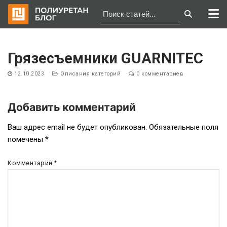
Перейти
к
Грязесъемники GUARNITEC
содержимому
12.10.2023
Описания категорий
0 комментариев
Добавить комментарий
Навигация
Ваш адрес email не будет опубликован.
Обязательные поля
помечены
*
по
записям
Комментарий
*