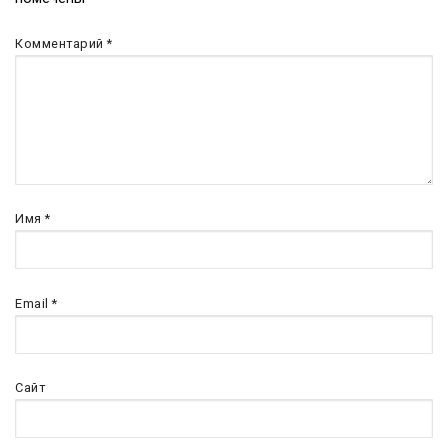
по
записям
Комментарий
*
Имя
*
Email
*
Сайт