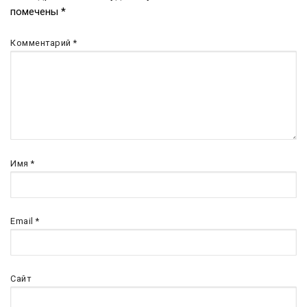
помечены
*
по
записям
Комментарий
*
Имя
*
Email
*
Сайт