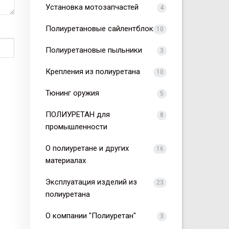
Установка мотозапчастей
4
Полиуретановые сайлентблоки
10
Полиуретановые пыльники
3
Крепления из полиуретана
10
Тюнинг оружия
5
ПОЛИУРЕТАН для
8
промышленности
О полиуретане и других
16
материалах
Эксплуатация изделий из
23
полиуретана
О компании "Полиуретан"
3