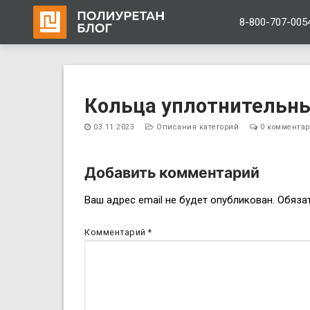
8-800-707-005
Перейти
к
Кольца уплотнительны
содержимому
03.11.2023
Описания категорий
0 коммента
Добавить комментарий
Навигация
Ваш адрес email не будет опубликован.
Обяза
по
Комментарий
*
записям