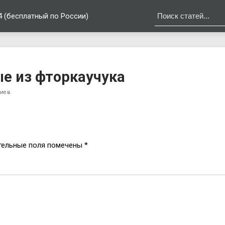
4 (бесплатный по России)
е из фторкаучука
риев
тельные поля помечены
*