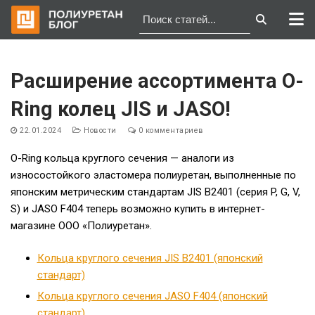
Перейти
к
Расширение ассортимента O-
содержимому
Ring колец JIS и JASO!
22.01.2024
Новости
0 комментариев
O-Ring кольца круглого сечения — аналоги из
износостойкого эластомера полиуретан, выполненные по
японским метрическим стандартам JIS B2401 (серия P, G, V,
S) и JASO F404 теперь возможно купить в интернет-
магазине ООО «Полиуретан».
Кольца круглого сечения JIS B2401 (японский
стандарт)
Кольца круглого сечения JASO F404 (японский
стандарт)