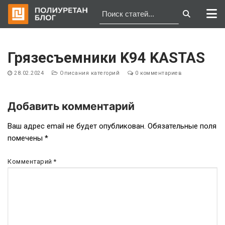
Перейти
к
Грязесъемники K94 KASTAS
содержимому
28.02.2024
Описания категорий
0 комментариев
Добавить комментарий
Навигация
Ваш адрес email не будет опубликован.
Обязательные поля
помечены
*
по
записям
Комментарий
*