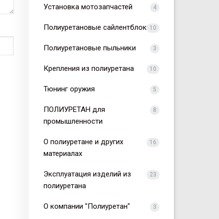
Установка мотозапчастей
4
Полиуретановые сайлентблоки
10
Полиуретановые пыльники
3
Крепления из полиуретана
10
Тюнинг оружия
5
ПОЛИУРЕТАН для
8
промышленности
О полиуретане и других
16
материалах
Эксплуатация изделий из
23
полиуретана
О компании "Полиуретан"
3