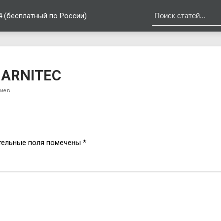
4 (бесплатный по России)
UARNITEC
риев
тельные поля помечены
*