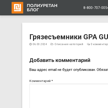
8-800-707-005
Перейти
к
Грязесъемники GPA G
содержимому
06.03.2024
Описания категорий
0 коммента
Добавить комментарий
Навигация
Ваш адрес email не будет опубликован.
Обяза
по
Комментарий
*
записям