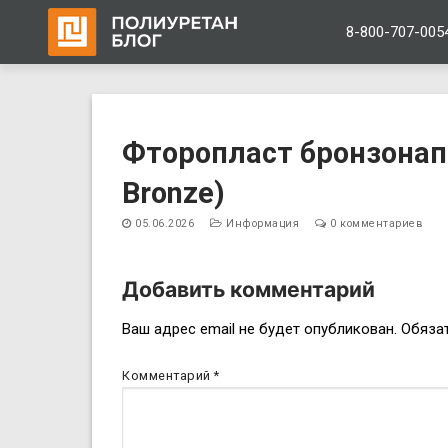
8-800-707-005
Перейти
к
Фторопласт бронзонап
содержимому
Bronze)
05.06.2026
Информация
0 комментариев
Добавить комментарий
Навигация
Ваш адрес email не будет опубликован.
Обяза
по
Комментарий
*
записям