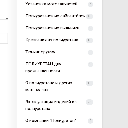
Установка мотозапчастей
4
Полиуретановые сайлентблоки
10
Полиуретановые пыльники
3
Крепления из полиуретана
10
Тюнинг оружия
5
ПОЛИУРЕТАН для
8
промышленности
О полиуретане и других
16
материалах
Эксплуатация изделий из
23
полиуретана
О компании "Полиуретан"
3