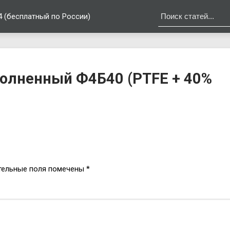
4 (бесплатный по России)
олненный Ф4Б40 (PTFE + 40%
тельные поля помечены
*