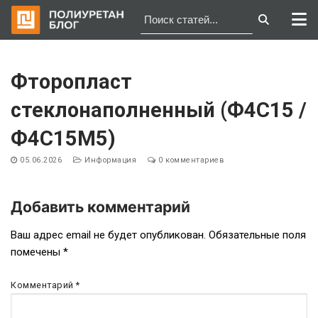
Перейти
к
Фторопласт
содержимому
стеклонаполненный (Ф4С15 /
Ф4С15М5)
05.06.2026
Информация
0 комментариев
Добавить комментарий
Навигация
Ваш адрес email не будет опубликован.
Обязательные поля
помечены
*
по
записям
Комментарий
*