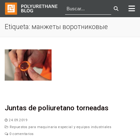
Ir
Etiqueta:
манжеты воротниковые
al
contenido
Juntas de poliuretano torneadas
24.09.2019
Repuestos para maquinaria especial y equipos industriales
0 comentarios