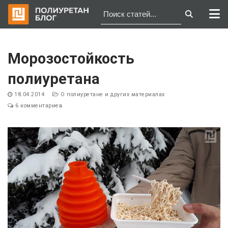
Перейти
к
Морозостойкость
содержимому
полиуретана
18.04.2014
О полиуретане и других материалах
6 комментариев