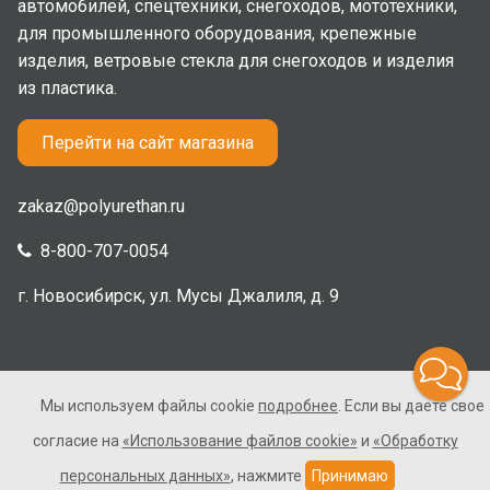
автомобилей, спецтехники, снегоходов, мототехники,
для промышленного оборудования, крепежные
изделия, ветровые стекла для снегоходов и изделия
из пластика.
Перейти на сайт магазина
zakaz@polyurethan.ru
8-800-707-0054
г. Новосибирск, ул. Мусы Джалиля, д. 9
Мы используем файлы cookie
подробнее
. Если вы даете свое
2005-2026 © Полиуретан. Все права защищены. Не
согласие на
«Использование файлов cookie»
и
«Обработку
является публичной офертой.
персональных данных»
, нажмите
Принимаю