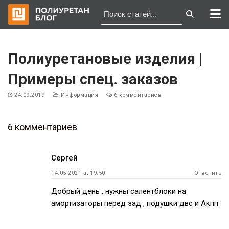
Перейти
к
Полиуретановые изделия |
содержимому
Примеры спец. заказов
24.09.2019
Информация
6 комментариев
6 комментариев
Навигация
Сергей
по
14.05.2021 at 19:50
Ответить
записям
Добрый день , нужны салентблоки на
амортизаторы перед зад , подушки двс и Акпп