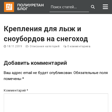
Перейти
к
Крепления для лыж и
содержимому
сноубордов на снегоход
18.11.2019
Описания категорий
0 комментариев
Добавить комментарий
Навигация
Ваш адрес email не будет опубликован.
Обязательные поля
помечены
*
по
записям
Комментарий
*