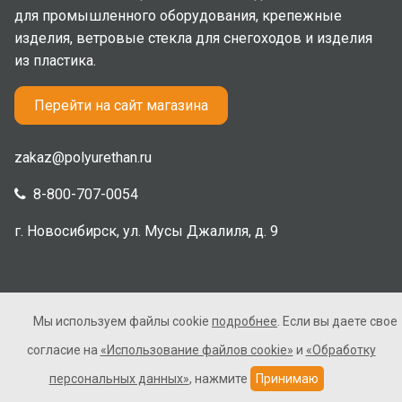
для промышленного оборудования, крепежные
изделия, ветровые стекла для снегоходов и изделия
из пластика.
Перейти на сайт магазина
zakaz@polyurethan.ru
8-800-707-0054
г. Новосибирск, ул. Мусы Джалиля, д. 9
Мы используем файлы cookie
подробнее
. Если вы даете свое
2005-2026 © Полиуретан. Все права защищены. Не
согласие на
«Использование файлов cookie»
и
«Обработку
является публичной офертой.
персональных данных»
, нажмите
Принимаю