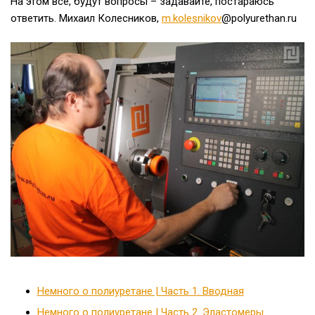
На этом все, будут вопросы – задавайте, постараюсь
ответить. Михаил Колесников,
m.kolesnikov
@polyurethan.ru
Немного о полиуретане | Часть 1. Вводная
Немного о полиуретане | Часть 2. Эластомеры