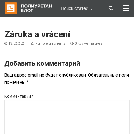
Перейти
к
Záruka a vrácení
содержимому
13.02.2021
For foreign clients
0 комментариев
Добавить комментарий
Навигация
Ваш адрес email не будет опубликован.
Обязательные поля
помечены
*
по
записям
Комментарий
*