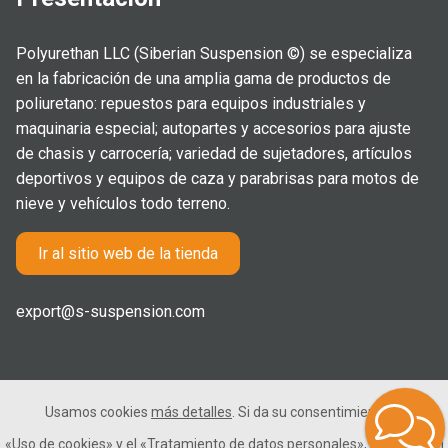
Polyurethan LLC (Siberian Suspension ©) se especializa
en la fabricación de una amplia gama de productos de
poliuretano: repuestos para equipos industriales y
maquinaria especial; autopartes y accesorios para ajuste
de chasis y carrocería; variedad de sujetadores, artículos
deportivos y equipos de caza y parabrisas para motos de
nieve y vehículos todo terreno.
Ir al sitio web de la tienda
export@s-suspension.com
Usamos cookies
más detalles
. Si da su consentimiento para el
2005-2026 © Polyurethan LLC. Todos los derechos
«Uso de cookies»
y el
«Tratamiento de datos personales»
, haga clic en