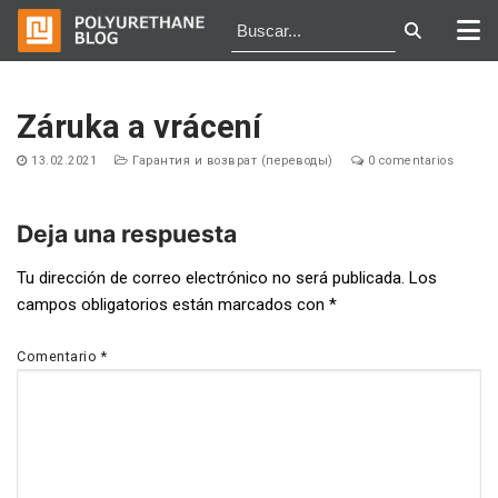
Ir
al
Záruka a vrácení
contenido
13.02.2021
Гарантия и возврат (переводы)
0 comentarios
Deja una respuesta
Navegación
Tu dirección de correo electrónico no será publicada.
Los
campos obligatorios están marcados con
*
de
entradas
Comentario
*