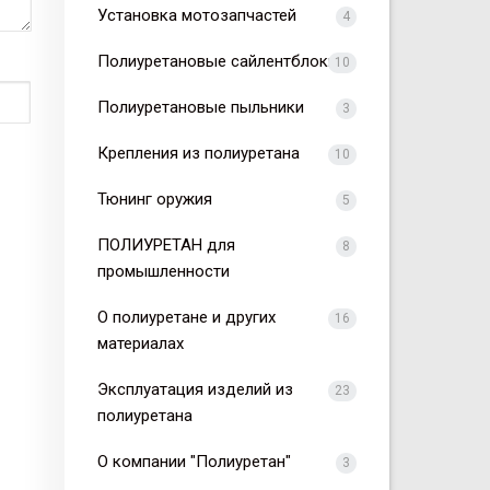
Установка мотозапчастей
4
Полиуретановые сайлентблоки
10
Полиуретановые пыльники
3
Крепления из полиуретана
10
Тюнинг оружия
5
ПОЛИУРЕТАН для
8
промышленности
О полиуретане и других
16
материалах
Эксплуатация изделий из
23
полиуретана
О компании "Полиуретан"
3