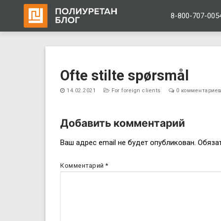
8-800-707-005
Перейти
к
Ofte stilte spørsmål
содержимому
14.02.2021
For foreign clients
0 комментарие
Добавить комментарий
Навигация
Ваш адрес email не будет опубликован.
Обяза
по
Комментарий
*
записям