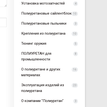
Установка мотозапчастей
4
Полиуретановые сайлентблоки
10
Полиуретановые пыльники
3
Крепления из полиуретана
10
Тюнинг оружия
5
ПОЛИУРЕТАН для
8
промышленности
О полиуретане и других
16
материалах
Эксплуатация изделий из
23
полиуретана
О компании "Полиуретан"
3