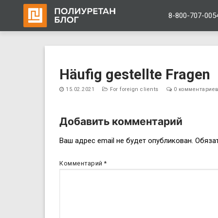
8-800-707-005
Перейти
к
Häufig gestellte Fragen
содержимому
15.02.2021
For foreign clients
0 комментарие
Добавить комментарий
Навигация
Ваш адрес email не будет опубликован.
Обяза
по
Комментарий
*
записям