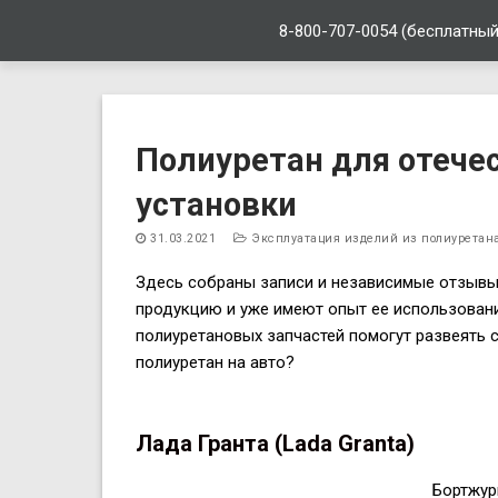
8-800-707-0054 (бесплатный
Перейти
к
Полиуретан для отече
содержимому
установки
31.03.2021
Эксплуатация изделий из полиуретан
Здесь собраны записи и независимые отзывы 
продукцию и уже имеют опыт ее использовани
полиуретановых запчастей помогут развеять с
полиуретан на авто?
Лада Гранта (Lada Granta)
Бортжур