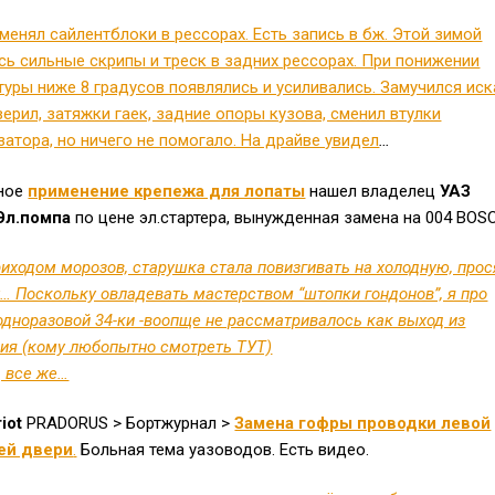
менял сайлентблоки в рессорах. Есть запись в бж. Этой зимой
сь сильные скрипы и треск в задних рессорах. При понижении
туры ниже 8 градусов появлялись и усиливались. Замучился иск
верил, затяжки гаек, задние опоры кузова, сменил втулки
затора, но ничего не помогало. На драйве увидел
…
ное
применение крепежа для лопаты
нашел владелец
УАЗ
Эл.помпа
по цене эл.стартера, вынужденная замена на 004 BOS
риходом морозов, старушка стала повизгивать на холодную, про
у… Поскольку овладевать мастерством “штопки гондонов”, я про
одноразовой 34-ки -воопще не рассматривалось как выход из
ия (кому любопытно смотреть ТУТ)
, все же…
riot
PRADORUS > Бортжурнал >
Замена гофры проводки левой
ей двери
.
Больная тема уазоводов. Есть видео.