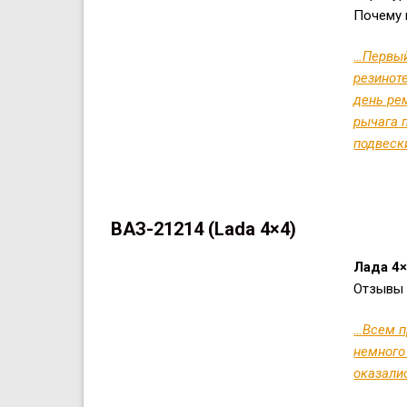
Почему 
…Первый
резиноте
день ре
рычага 
подвеск
ВАЗ-21214 (Lada 4×4)
Лада 4
Отзывы 
…Всем п
немного 
оказали