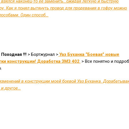
я взялся наконец-то ее заменить…ожидая лёгкую и быструю
ру. Как я понял вытянуть провод для продевания в гофру можно
пособами. Один способ…
 Походная !!!
>
Бортжурнал
>
Уаз Буханка “Боевая” новые
тки конструкции! Доработка ЗМЗ 402
.
> Все понятно и подро
о.
изменений в конструкции моей боевой Уаз Буханка. Дорабатыва
 и другое…