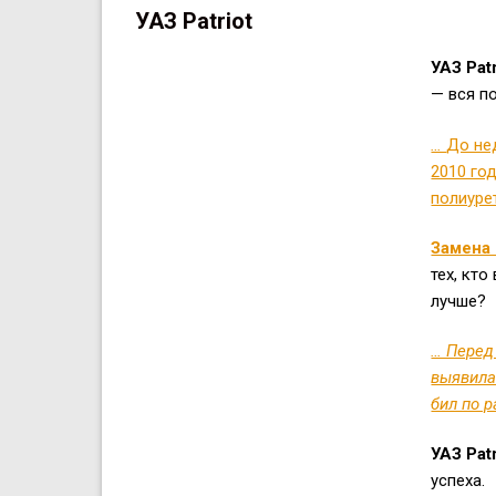
УАЗ Patriot
УАЗ Pat
— вся п
…
До не
2010 год
полиуре
Замена 
тех, кто
лучше?
… Перед
выявила
бил по 
УАЗ Patr
успеха.