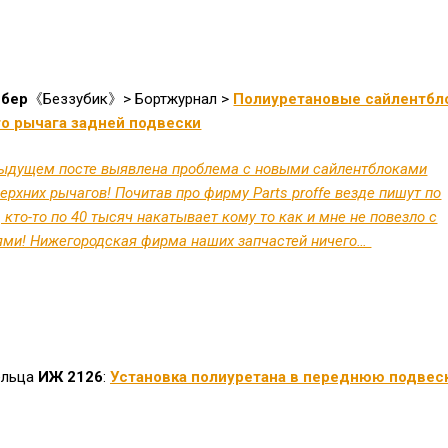
йбер
《Беззубик》> Бортжурнал >
Полиуретановые сайлентбл
го рычага задней подвески
ыдущем посте выявлена проблема с новыми сайлентблоками
ерхних рычагов! Почитав про фирму Parts proffe везде пишут по
 кто-то по 40 тысяч накатывает кому то как и мне не повезло с
ями! Нижегородская фирма наших запчастей ничего…
дельца
ИЖ
2126
:
Установка полиуретана в переднюю подвес