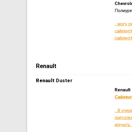
Chevrol
Полиуре
…
могу с
сайлент
сайлент
Renault
Renault
Duster
Renault
Сайлен
…В очер
подтолкн
изучать 