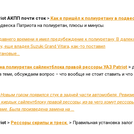
riot АКПП почти сток
>
Как я пришёл к полиуретану в подве
одвеска Патриота на полиуретан, плюсы и минусы.
давнего времени я имел предубеждение к полиуретану. В дале
у, еще владея Suzuki Grand Vitara, как-то поставил
тановые
…
на полиуретан сайлентблока правой рессоры УАЗ Patriot
> 
 в теме, обсуждаем вопрос – что вообще не стоит ставить и что
 Новым годом появился стук в задней части автомобиля. Ревизи
 кирдык сайлентблоку правой рессоры, из-за чего хомут рессор
раме. Была произведена замена на …
iot
>
Рессоры скрипы и треск.
> Правильная установка залог