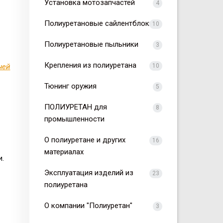
Установка мотозапчастей
4
Полиуретановые сайлентблоки
10
Полиуретановые пыльники
3
Крепления из полиуретана
ней
10
Тюнинг оружия
5
ПОЛИУРЕТАН для
8
промышленности
О полиуретане и других
16
материалах
и.
Эксплуатация изделий из
23
полиуретана
О компании "Полиуретан"
3