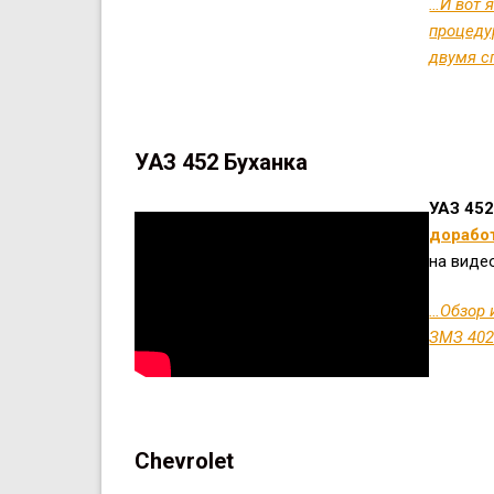
…И вот 
процеду
двумя с
УАЗ 452 Буханка
УАЗ 452
дорабо
на виде
…Обзор 
ЗМЗ 402
Chevrolet