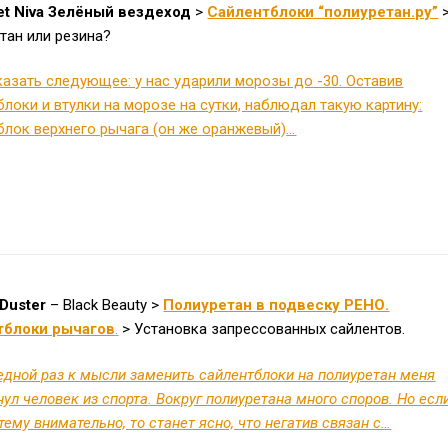
et Niva Зелёный вездеход
>
Сайлентблоки “полиуретан.ру”
тан или резина?
казать следующее: у нас ударили морозы до -30. Оставив
блоки и втулки на морозе на сутки, наблюдал такую картину:
блок верхнего рычага (он же оранжевый)
…
 Duster
– Black Beauty >
Полиуретан в подвеску РЕНО.
тблоки рычагов
.
> Установка запрессованных сайлентов.
едной раз к мысли заменить сайлентблоки на полиуретан меня
ул человек из спорта. Вокруг полиуретана много споров. Но есл
тему внимательно, то станет ясно, что негатив связан с…