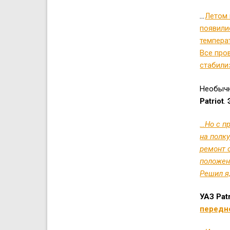
…
Летом 
появили
темпера
Все про
стабили
Необыч
Patriot
.
…Но с п
на полк
ремонт 
положен
Решил я
УАЗ Pat
передн