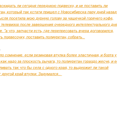
раскидать ли сегодня переднюю подвеску, и не поставить ли
тан, который так кстати пришел с Новосибирска пару дней назад
ысля посетила мою дурную голову за чашечкой горячего кофе,
а телевизор после завершения очередного интеллектуального дня
е. “а что, запчасти есть, где перепресовать вчера договорился,
ть подвесочку, поставить полиуретан, собрать…
.
о сомнение. если резиновая втулка более эластичная, и борта у
как надо за плоскость рычага, то полиуретан гораздо жесче, и 
ивать так что бы села с одного края, то выдержит ли такой
г другой край втулки. Задумался…