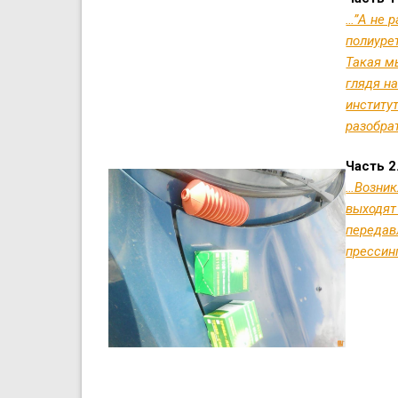
…”А не 
полиуре
Такая м
глядя н
институт
разобра
Часть 2
…Возникл
выходят 
передавл
прессин