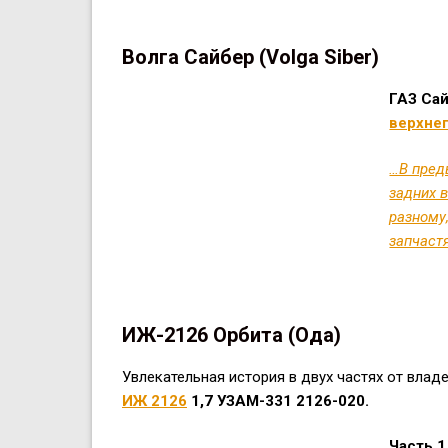
Волга Сайбер (Volga Siber)
ГАЗ Са
верхне
…В пред
задних в
разному,
запчаст
ИЖ-2126 Орбита (Ода)
Увлекательная история в двух частях от вла
ИЖ 2126
1,7 УЗАМ-331 2126-020.
Часть 1