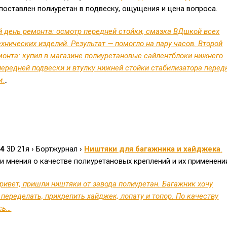
поставлен полиуретан в подвеску, ощущения и цена вопроса.
 день ремонта: осмотр передней стойки, смазка ВДшкой всех
хнических изделий. Результат — помогло на пару часов.
Второй
монта: купил в магазине полиуретановые сайлентблоки нижнего
передней подвески и втулку нижней стойки стабилизатора перед
и.
..
×4
3D 21я › Бортжурнал ›
Ништяки для багажника и хайджека
.
и мнения о качестве полиуретановых креплений и их применени
ривет, пришли ништяки от завода полиуретан. Багажник хочу
переделать, прикрепить хайджек, лопату и топор. По качеству
сь…