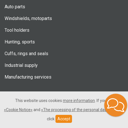
Auto parts
Windshields, motoparts
Tool holders
Hunting, sports
Cuffs, rings and seals
Industrial supply
Manufacturing services
Useful information
This website uses cookies
more information
. If you consent
«Cookie Notice»
and
«The processing of the personal data»
, please
click
Accept
Best sellers