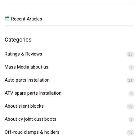
for:
Recent Articles
Categories
Ratings & Reviews
23
Mass Media about us
7
Auto parts installation
21
ATV spare parts Installation
4
About silent blocks
10
About cv joint dust boots
3
Off-roud clamps & holders
10