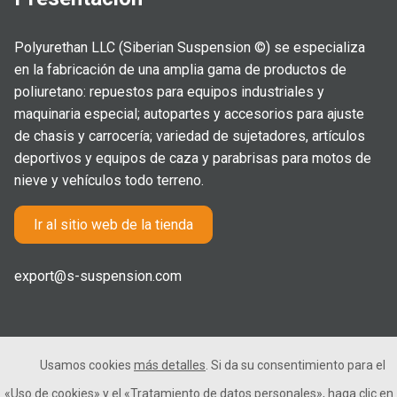
Polyurethan LLC (Siberian Suspension ©) se especializa
en la fabricación de una amplia gama de productos de
poliuretano: repuestos para equipos industriales y
maquinaria especial; autopartes y accesorios para ajuste
de chasis y carrocería; variedad de sujetadores, artículos
deportivos y equipos de caza y parabrisas para motos de
nieve y vehículos todo terreno.
Ir al sitio web de la tienda
export@s-suspension.com
Usamos cookies
más detalles
. Si da su consentimiento para el
2005-2026 © Polyurethan LLC. Todos los derechos
«Uso de cookies»
y el
«Tratamiento de datos personales»
, haga clic en