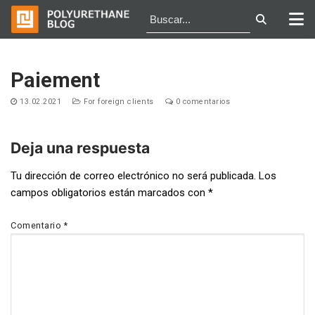
Ir
al
Paiement
contenido
13.02.2021
For foreign clients
0 comentarios
Deja una respuesta
Navegación
Tu dirección de correo electrónico no será publicada.
Los
campos obligatorios están marcados con
*
de
entradas
Comentario
*