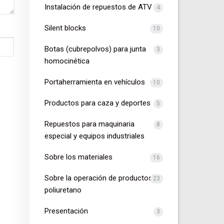
Instalación de repuestos de ATV
4
Silent blocks
10
Botas (cubrepolvos) para junta
3
homocinética
Portaherramienta en vehículos
10
Productos para caza y deportes
5
Repuestos para maquinaria
8
especial y equipos industriales
Sobre los materiales
16
Sobre la operación de productos de
23
poliuretano
Presentación
3