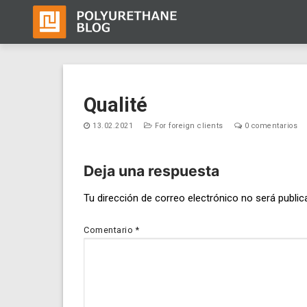
Ir
al
Qualité
contenido
13.02.2021
For foreign clients
0 comentarios
Deja una respuesta
Navegación
Tu dirección de correo electrónico no será public
de
Comentario
*
entradas