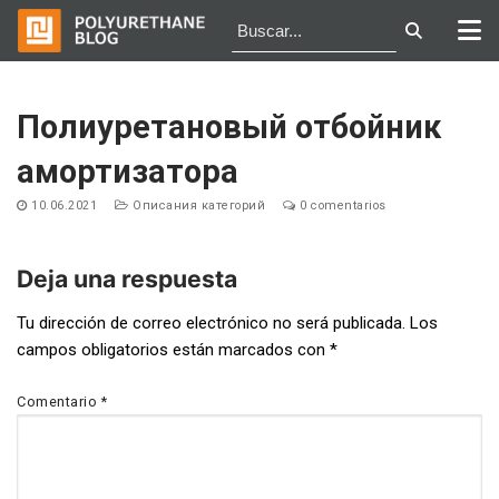
Ir
al
Полиуретановый отбойник
contenido
амортизатора
10.06.2021
Описания категорий
0 comentarios
Deja una respuesta
Navegación
Tu dirección de correo electrónico no será publicada.
Los
campos obligatorios están marcados con
*
de
entradas
Comentario
*