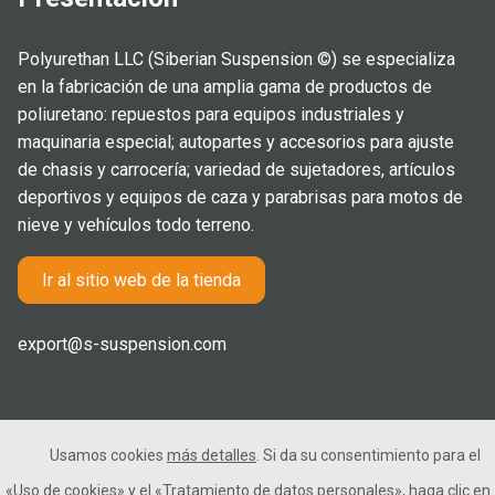
Polyurethan LLC (Siberian Suspension ©) se especializa
en la fabricación de una amplia gama de productos de
poliuretano: repuestos para equipos industriales y
maquinaria especial; autopartes y accesorios para ajuste
de chasis y carrocería; variedad de sujetadores, artículos
deportivos y equipos de caza y parabrisas para motos de
nieve y vehículos todo terreno.
Ir al sitio web de la tienda
export@s-suspension.com
Usamos cookies
más detalles
. Si da su consentimiento para el
2005-2026 © Polyurethan LLC. Todos los derechos
«Uso de cookies»
y el
«Tratamiento de datos personales»
, haga clic en