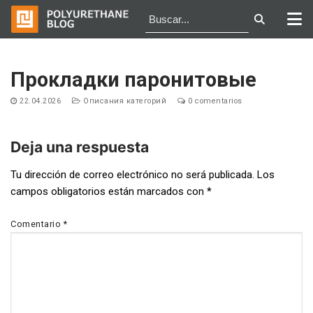
Ir
al
Прокладки паронитовые
contenido
22.04.2026
Описания категорий
0 comentarios
Deja una respuesta
Navegación
Tu dirección de correo electrónico no será publicada.
Los
campos obligatorios están marcados con
*
de
entradas
Comentario
*