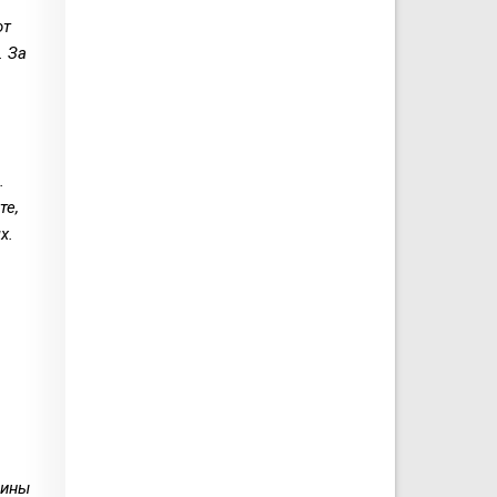
от
. За
.
те,
х.
зины