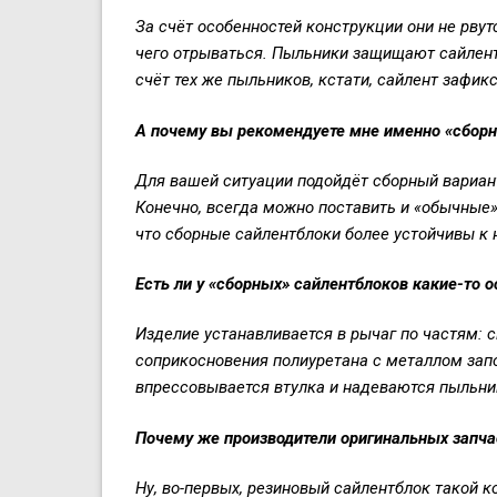
За счёт особенностей конструкции они не рвутс
чего отрываться. Пыльники защищают сайлент о
счёт тех же пыльников, кстати, сайлент зафик
А п
очему
вы рекомендуете мне
именно «сборн
Для вашей ситуации подойдёт с
борный вариан
К
онечно,
всегда можно по
ставить
и
«обычные»
что
сборные сайлентблоки более
устойчивы к н
Есть ли у «сборных» сайлентблоков какие-то 
Изделие устанавливается в рычаг по частям: 
соприкосновения полиуретана с металлом зап
впрессовывается втулка и надеваются пыльни
Почему же производители оригинальных запча
Ну, во-первых, резиновый сайлентблок такой 