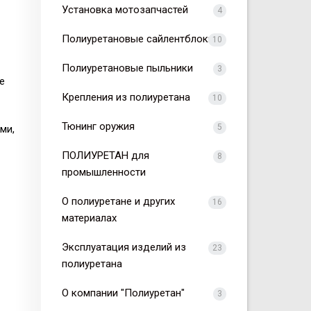
Установка мотозапчастей
4
Полиуретановые сайлентблоки
10
Полиуретановые пыльники
3
е
Крепления из полиуретана
10
Тюнинг оружия
5
ми,
ПОЛИУРЕТАН для
8
промышленности
О полиуретане и других
16
материалах
Эксплуатация изделий из
23
полиуретана
О компании "Полиуретан"
3