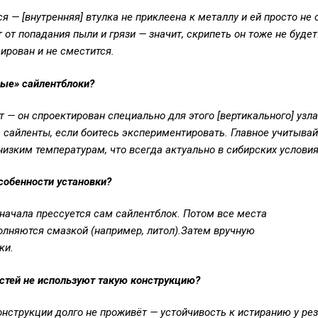
я — [внутренняя] втулка не приклеена к металлу и ей просто не 
т попадания пыли и грязи — значит, скрипеть он тоже не будет
сирован и не сместится.
ые» сайлентблоки?
т — он спроектирован специально для этого
[
вертикального
]
узла
 сайленты,
если боитесь экспер
и
ментировать
.
Главное
учитывай
изким температурам, что всегда актуально в сибирских условия
особенности установки?
сначала прессуется сам сайлентблок. Потом все места
олняются смазкой (например, литол).Затем вручную
ки.
стей не используют такую конструкцию?
конструкции долго не проживёт — устойчивость к истиранию у ре