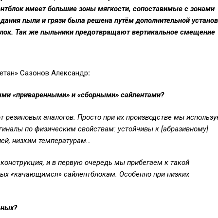
лентблок имеет большие зоны мягкости, сопоставимые с зонами
адания пыли и грязи была решена путём дополнительной устано
лок. Так же пыльники предотвращают вертикальное смещение
етан» Сазонов Александр
:
ыми «приваренными» и «сборными» сайлентами?
т резиновых аналогов. Просто при их производстве мы использ
игиналы по физическим свойствам: устойчивы к [абразивному]
лей, низким температурам…
конструкция, и в первую очередь мы прибегаем к такой
ных «качающимся» сайлентблокам. Особенно при низких
ьных?