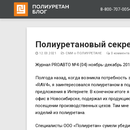
8-800-707-005
Перейти
к
Полиуретановый секре
содержимому
12.03.2021
СМИ о ПОЛИУРЕТАНЕ
0 коммента
Журнал PROАВТО №4 (04) ноябрь-декабрь 2013
Полгода назад, когда возникла потребность 
«RAV4», я заинтересовался полиуретаном в п
предложения в Интернете. В конечном итоге я
офис в Новосибирске, подержал их продукцию
посещении производственных цехов. Там мне
изделий из полиуретана.
Специалисты ООО «Полиуретан» сумели убедить