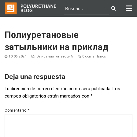
Ir
al
Полиуретановые
contenido
затыльники на приклад
10.06.2021
Описания категорий
0 comentarios
Deja una respuesta
Navegación
Tu dirección de correo electrónico no será publicada.
Los
campos obligatorios están marcados con
*
de
entradas
Comentario
*