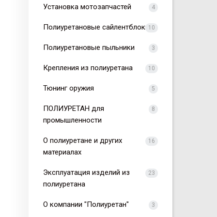
Установка мотозапчастей
4
Полиуретановые сайлентблоки
10
Полиуретановые пыльники
3
Крепления из полиуретана
10
Тюнинг оружия
5
ПОЛИУРЕТАН для
8
промышленности
О полиуретане и других
16
материалах
Эксплуатация изделий из
23
полиуретана
О компании "Полиуретан"
3