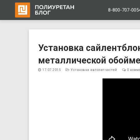
8-800-707-005
Перейти
к
Установка сайлентблок
содержимому
металлической обойм
17.07.2015
Установка автозапчастей
0 комм