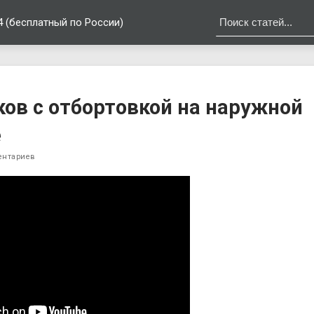
4 (бесплатный по России)
ов с отбортовкой на наружной
е
ентариев