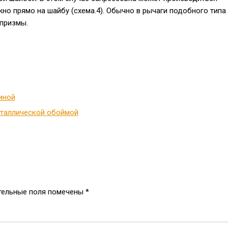
жно прямо на шайбу (схема.4). Обычно в рычаги подобного типа
призмы.
иной
еталлической обоймо
й
тельные поля помечены
*