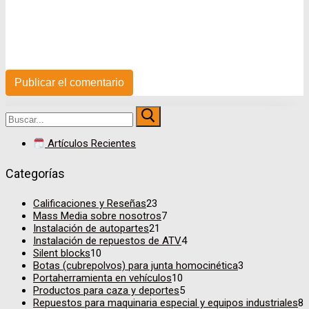
Buscar:
Artículos Recientes
Categorías
Calificaciones y Reseñas
23
Mass Media sobre nosotros
7
Instalación de autopartes
21
Instalación de repuestos de ATV
4
Silent blocks
10
Botas (cubrepolvos) para junta homocinética
3
Portaherramienta en vehículos
10
Productos para caza y deportes
5
Repuestos para maquinaria especial y equipos industriales
8