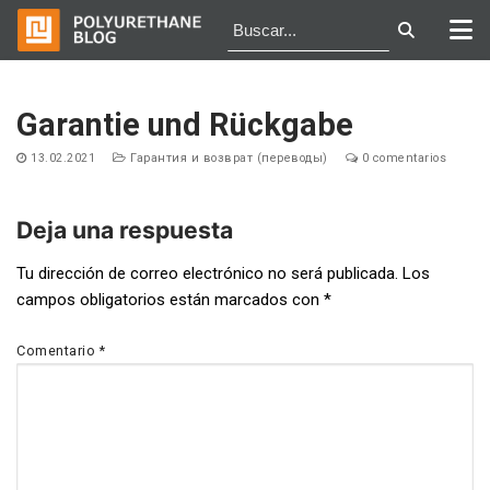
Ir
al
Garantie und Rückgabe
contenido
13.02.2021
Гарантия и возврат (переводы)
0 comentarios
Deja una respuesta
Navegación
Tu dirección de correo electrónico no será publicada.
Los
campos obligatorios están marcados con
*
de
entradas
Comentario
*