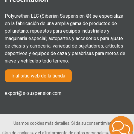
Polyurethan LLC (Siberian Suspension ©) se especializa
en la fabricación de una amplia gama de productos de
poliuretano: repuestos para equipos industriales y
maquinaria especial; autopartes y accesorios para ajuste
de chasis y carrocería; variedad de sujetadores, artículos
deportivos y equipos de caza y parabrisas para motos de
nieve y vehículos todo terreno.
Ir al sitio web de la tienda
export@s-suspension.com
Usamos cookies
más detalles
. Si da su consentimiento para el
2005-2026 © Polyurethan LLC. Todos los derechos
«Uso de cookies»
y el
«Tratamiento de datos personales»
, haga clic en