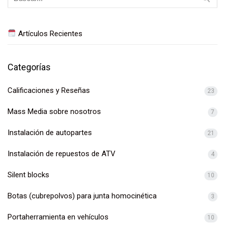
Artículos Recientes
Categorías
Calificaciones y Reseñas
23
Mass Media sobre nosotros
7
Instalación de autopartes
21
Instalación de repuestos de ATV
4
Silent blocks
10
Botas (cubrepolvos) para junta homocinética
3
Portaherramienta en vehículos
10