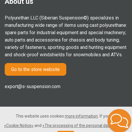
About us
Polyurethan LLC (Siberian Suspension©) specializes in
manufacturing wide range of items using cast polyurethane:
spare parts for industrial equipment and special machinery;
auto parts and accessories for chassis and body tuning;
variety of fasteners, sporting goods and hunting equipment
and shock-proof windshields for snowmobiles and ATVs.
Go to the store website
export@s-suspension.com
This website uses cookies
more information
. If you consent
2005-2026 © Polyurethan LLC. All rights reserved. Not a public
«Cookie Notice»
and
«The processing of the personal data»
, please
offer.